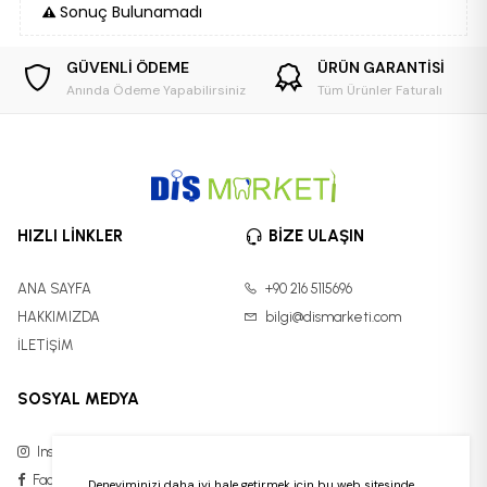
Sonuç Bulunamadı
GÜVENLİ ÖDEME
ÜRÜN GARANTİSİ
Anında Ödeme Yapabilirsiniz
Tüm Ürünler Faturalı
HIZLI LİNKLER
BİZE ULAŞIN
ANA SAYFA
+90 216 5115696
HAKKIMIZDA
bilgi@dismarketi.com
İLETİŞİM
SOSYAL MEDYA
Instagram
Facebook
Deneyiminizi daha iyi hale getirmek için bu web sitesinde