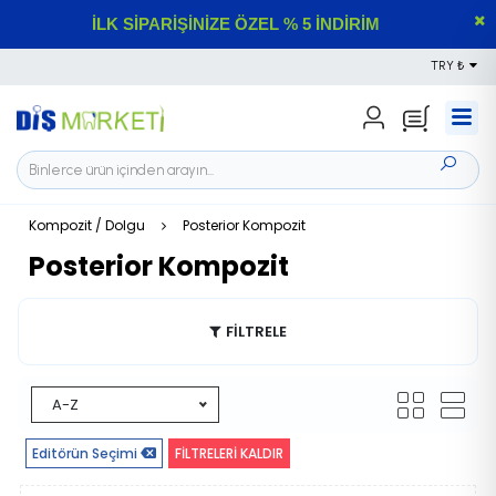
İLK SİPARİŞİNİZE ÖZEL % 5 İNDİRİM
TRY ₺
Kompozit / Dolgu
Posterior Kompozit
Posterior Kompozit
FİLTRELE
A-Z
Editörün Seçimi
FİLTRELERİ KALDIR