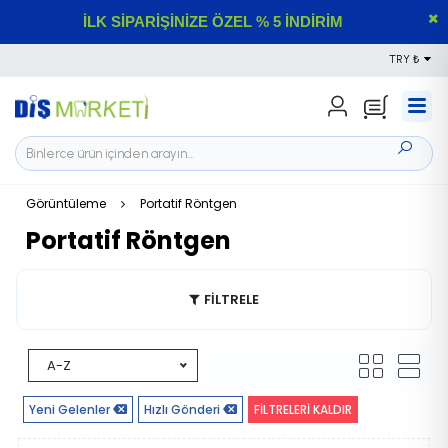
İLK SİPARİŞİNİZE ÖZEL % 5 İNDİRİM
TRY ₺
Görüntüleme
Portatif Röntgen
Portatif Röntgen
FİLTRELE
A-Z
Yeni Gelenler
Hızlı Gönderi
FİLTRELERİ KALDIR