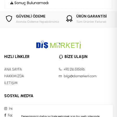
Sonuç Bulunamadı
GÜVENLİ ÖDEME
ÜRÜN GARANTİSİ
Anında Ödeme Yapabilirsiniz
Tüm Ürünler Faturalı
HIZLI LİNKLER
BİZE ULAŞIN
ANA SAYFA
+90 216 5115696
HAKKIMIZDA
bilgi@dismarketi.com
İLETİŞİM
SOSYAL MEDYA
Instagram
Facebook
Deneyiminizi daha iyi hale getirmek için bu web sitesinde