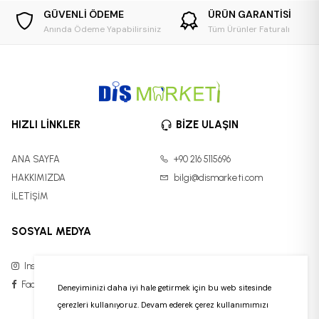
GÜVENLİ ÖDEME
ÜRÜN GARANTİSİ
Anında Ödeme Yapabilirsiniz
Tüm Ürünler Faturalı
HIZLI LİNKLER
BİZE ULAŞIN
ANA SAYFA
+90 216 5115696
HAKKIMIZDA
bilgi@dismarketi.com
İLETİŞİM
SOSYAL MEDYA
Instagram
Facebook
Deneyiminizi daha iyi hale getirmek için bu web sitesinde
çerezleri kullanıyoruz. Devam ederek çerez kullanımımızı