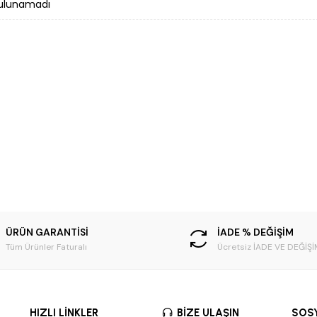
ulunamadı
ÜRÜN GARANTİSİ
İADE % DEĞİŞİM
Tüm Ürünler Faturalı
Ücretsiz İADE VE DEĞİŞİ
HIZLI LİNKLER
BİZE ULAŞIN
SOS