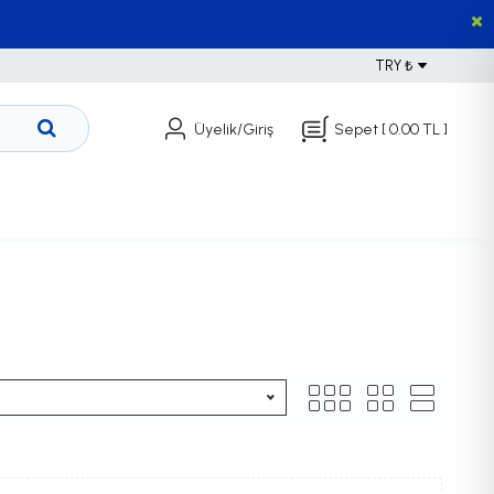
TRY ₺
Üyelik/Giriş
Sepet
[ 0.00 TL ]