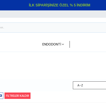
İLK SİPARİŞİNİZE ÖZEL % 5 İNDİRİM
ENDODONTİ
A-Z
FİLTRELERİ KALDIR