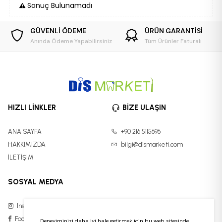
Sonuç Bulunamadı
GÜVENLİ ÖDEME
ÜRÜN GARANTİSİ
Anında Ödeme Yapabilirsiniz
Tüm Ürünler Faturalı
HIZLI LİNKLER
BİZE ULAŞIN
ANA SAYFA
+90 216 5115696
HAKKIMIZDA
bilgi@dismarketi.com
İLETİŞİM
SOSYAL MEDYA
Instagram
Facebook
Deneyiminizi daha iyi hale getirmek için bu web sitesinde