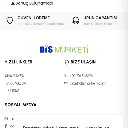
Sonuç Bulunamadı
GÜVENLİ ÖDEME
ÜRÜN GARANTİSİ
Anında Ödeme Yapabilirsiniz
Tüm Ürünler Faturalı
HIZLI LİNKLER
BİZE ULAŞIN
ANA SAYFA
+90 216 5115696
HAKKIMIZDA
bilgi@dismarketi.com
İLETİŞİM
SOSYAL MEDYA
Instagram
Facebook
Deneyiminizi daha iyi hale getirmek için bu web sitesinde