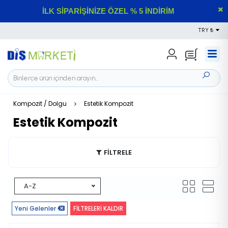
İLK SİPARİŞİNİZE ÖZEL % 5 İNDİRİM
TRY ₺
Kompozit / Dolgu
Estetik Kompozit
Estetik Kompozit
FİLTRELE
A-Z
Yeni Gelenler
FİLTRELERİ KALDIR