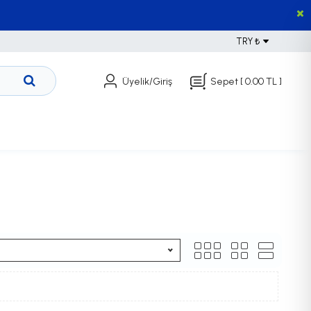
TRY ₺
Üyelik/Giriş
Sepet
[ 0.00 TL ]