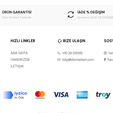
ÜRÜN GARANTİSİ
İADE % DEĞİŞİM
Tüm Ürünler Faturalı
Ücretsiz İADE VE DEĞİŞİ
HIZLI LİNKLER
BİZE ULAŞIN
SOS
ANA SAYFA
+90 216 5115696
Ins
HAKKIMIZDA
bilgi@dismarketi.com
Fac
İLETİŞİM