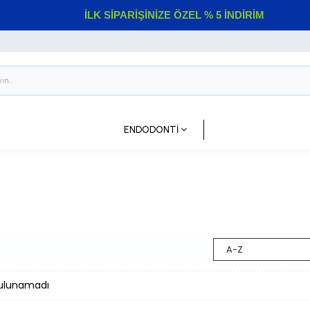
İLK SİPARİŞİNİZE ÖZEL % 5 İNDİRİM
ENDODONTİ
A-Z
ulunamadı